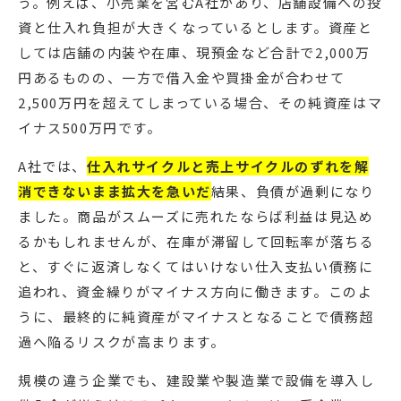
う。例えば、小売業を営むA社があり、店舗設備への投
資と仕入れ負担が大きくなっているとします。資産と
しては店舗の内装や在庫、現預金など合計で2,000万
円あるものの、一方で借入金や買掛金が合わせて
2,500万円を超えてしまっている場合、その純資産はマ
イナス500万円です。
A社では、
仕入れサイクルと売上サイクルのずれを解
消できないまま拡大を急いだ
結果、負債が過剰になり
ました。商品がスムーズに売れたならば利益は見込め
るかもしれませんが、在庫が滞留して回転率が落ちる
と、すぐに返済しなくてはいけない仕入支払い債務に
追われ、資金繰りがマイナス方向に働きます。このよ
うに、最終的に純資産がマイナスとなることで債務超
過へ陥るリスクが高まります。
規模の違う企業でも、建設業や製造業で設備を導入し