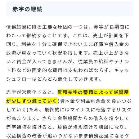
赤字の継続
債務超過に陥る主要な原因の一つは、赤字が長期間に
わたって継続することです。これは、売上が計画を下
回り、利益を十分に確保できないまま経費や借入金の
返済が重なっていく状況を指します。売上が上がらな
いと資金が入ってきませんが、従業員の給料やテナン
ト料などの固定的な費用は支払わねばならず、キャッ
シュフローはどんどん悪化していきます。
赤字が常態化すると、
累積赤字の蓄積によって純資産
が少しずつ減っていく
(資本金や利益剰余金を食いつぶ
していく)ため、最終的にはマイナスに転落するリスク
が高まります。さらに金融機関からの借入を増やして
赤字補填を続けると、負債が増え続ける構図になり、
収益構造の改善が追いつかないまま債務超過になるケ