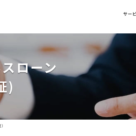
サー
ネスローン
証)
証）