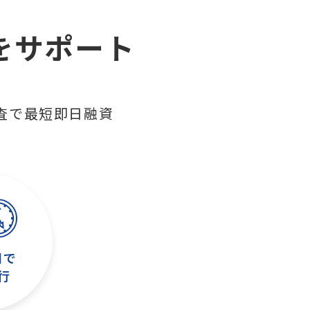
をサポート
査で最短即日融資
日で
行