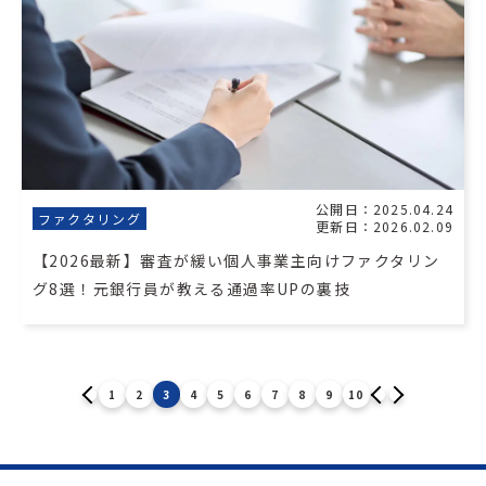
公開日：2025.04.24
ファクタリング
更新日：2026.02.09
【2026最新】審査が緩い個人事業主向けファクタリン
グ8選！元銀行員が教える通過率UPの裏技
1
2
3
4
5
6
7
8
9
10