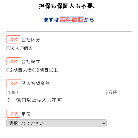
担保も保証人も不要。
無料診断
まずは
から
会社区分
必須
法人
個人
会社設立
必須
2期目未満
2期目以上
借入希望金額
必須
万円
※一億円以上は入力不可
年商
必須