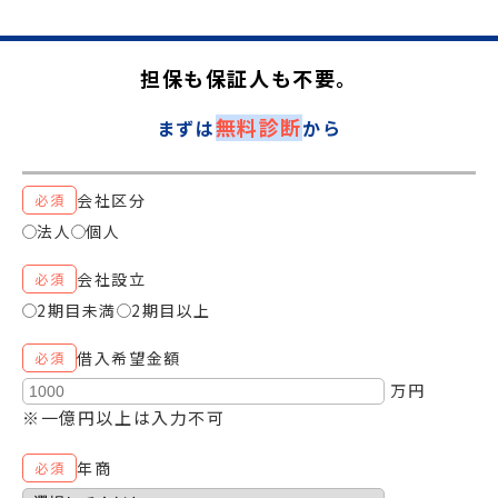
担保も保証人も不要。
無料診断
まずは
から
会社区分
必須
法人
個人
会社設立
必須
2期目未満
2期目以上
借入希望金額
必須
万円
※一億円以上は入力不可
年商
必須