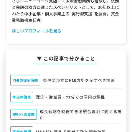
さらにニューヨーク支店にて国際金融業務も経験し、法務
と金融の双方に通じたスペシャリストとして、30年以上に
わたり中小企業・個人事業主の“実行型支援”を展開。貸金
業務取扱主任者。
詳しいプロフィールを見る
▼ この記事で分かること
条件交渉前にPMI方針を示すべき場面
PMIの提示時期
理念・従業員・地域での信用の承継
本当の論点
成長戦略を納得できる統合説明に変える視
説明への変換
点
M&A前に整える事業方針と資金計画
事前の確認