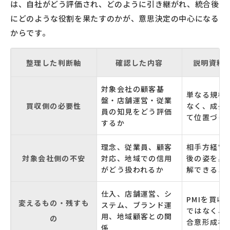
は、自社がどう評価され、どのように引き継がれ、統合後
にどのような役割を果たすのかが、意思決定の中心になる
からです。
整理した判断軸
確認した内容
説明資料
対象会社の顧客基
単なる規模
盤・店舗運営・従業
買収側の必要性
なく、成長
員の知見をどう評価
て位置づけ
するか
理念、従業員、顧客
相手方経営
対象会社側の不安
対応、地域での信用
後の姿を具
がどう扱われるか
解できるよ
仕入、店舗運営、シ
PMIを買収
変えるもの・残すも
ステム、ブランド運
ではなく、
用、地域顧客との関
の
合意形成材
係