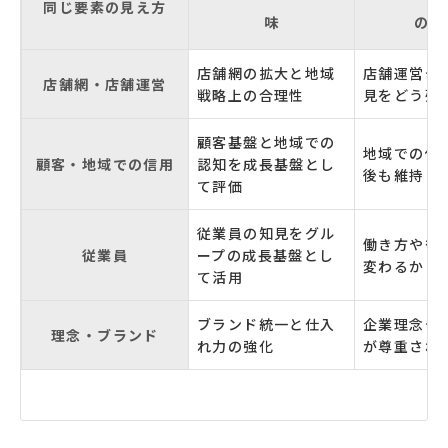
同じ要素の見え方
味
の論
店舗網の拡大と地域
店舗運営や
店舗網・店舗運営
戦略上の合理性
見をどう残
顧客基盤と地域での
地域での信
顧客・地域での信用
認知を成長基盤とし
後も維持さ
て評価
従業員の知見をグル
働き方や役
従業員
ープの成長基盤とし
変わるか
て活用
ブランド統一と仕入
企業理念や
理念・ブランド
れ力の強化
が尊重され