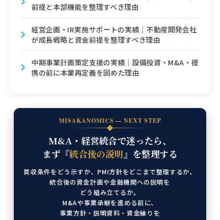
前提と本部機能を整理すべき理由
経営企画・IR実施サポートの実績｜不動産開発会社
が成長戦略と資金前提を整理すべき理由
中期事業計画策定支援の実績｜設備投資・M&A・提
携の前に本業再定義を固めた理由
MISAKANOMICS — NEXT STEP
M&A・経営統合で迷ったら、
まず『
統合後の説明
』を整理する
買収条件をどう示すか、
PMI方針をどこまで整理するか、
統合後の資金計画や金融機関への説明を
どう組み立てるか。
M&Aや事業承継を進める前に、
事業方針・説明資料・資金繰りを