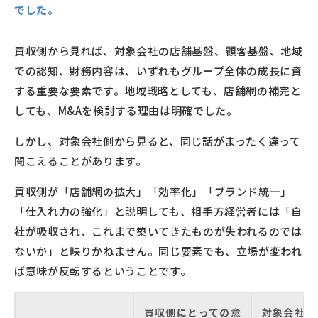
でした。
買収側から見れば、対象会社の店舗基盤、顧客基盤、地域
での認知、財務内容は、いずれもグループ全体の成長に資
する重要な要素です。地域戦略としても、店舗網の補完と
しても、M&Aを検討する理由は明確でした。
しかし、対象会社側から見ると、同じ話がまったく違って
聞こえることがあります。
買収側が「店舗網の拡大」「効率化」「ブランド統一」
「仕入れ力の強化」と説明しても、相手方経営者には「自
社が吸収され、これまで築いてきたものが失われるのでは
ないか」と映りかねません。同じ要素でも、立場が変われ
ば意味が反転するということです。
買収側にとっての意
対象会社側