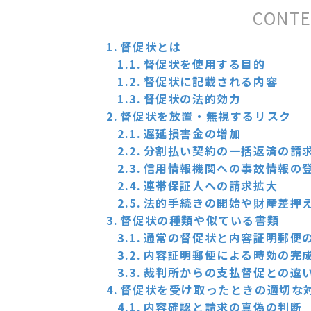
CONT
督促状とは
督促状を使用する目的
督促状に記載される内容
督促状の法的効力
督促状を放置・無視するリスク
遅延損害金の増加
分割払い契約の一括返済の請
信用情報機関への事故情報の
連帯保証人への請求拡大
法的手続きの開始や財産差押
督促状の種類や似ている書類
通常の督促状と内容証明郵便
内容証明郵便による時効の完
裁判所からの支払督促との違
督促状を受け取ったときの適切な
内容確認と請求の真偽の判断