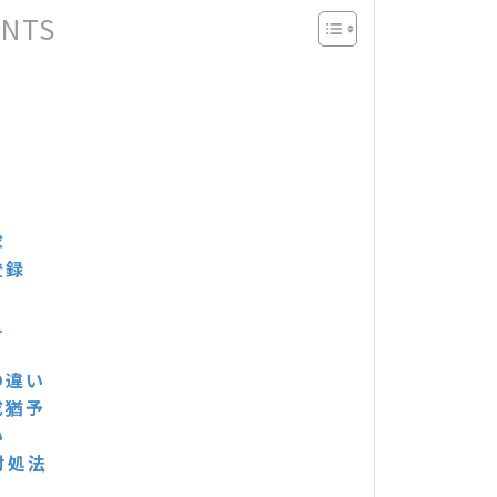
ENTS
求
登録
え
の違い
成猶予
い
対処法