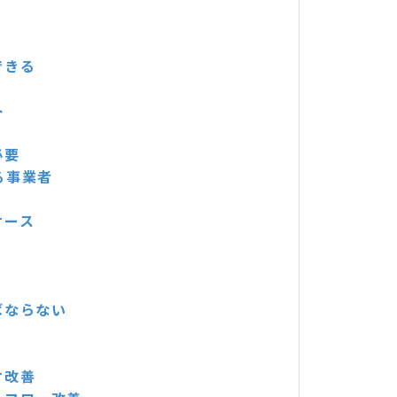
できる
ト
必要
る事業者
ケース
ばならない
オ改善