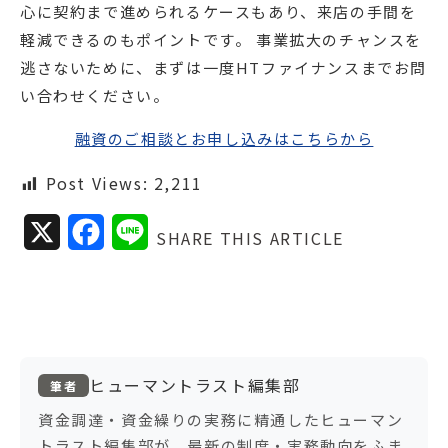
心に契約まで進められるケースもあり、来店の手間を
軽減できるのもポイントです。 事業拡大のチャンスを
逃さないために、まずは一度HTファイナンスまでお問
い合わせください。
融資のご相談とお申し込みはこちらから
Post Views:
2,211
X
F
L
SHARE THIS ARTICLE
a
i
c
n
e
e
b
ヒューマントラスト編集部
筆者
o
資金調達・資金繰りの実務に精通したヒューマン
トラスト編集部が、最新の制度・実務動向をふま