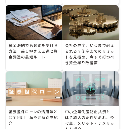
税金滞納でも融資を受ける
会社の赤字、いつまで耐え
方法｜差し押さえ回避と資
られる？倒産までのリミッ
金調達の最短ルート
トを見極め、今すぐ打つべ
き資金繰り改善策
証券担保ローンの活用法と
中小企業倒産防止共済と
は？利用手順や注意点を紹
は？加入の要件や流れ、掛
介
け金、メリット・デメリッ
トを紹介