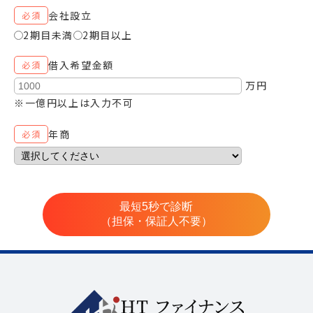
会社設立
必須
2期目未満
2期目以上
借入希望金額
必須
万円
※一億円以上は入力不可
年商
必須
最短5秒で診断
（担保・保証人不要）