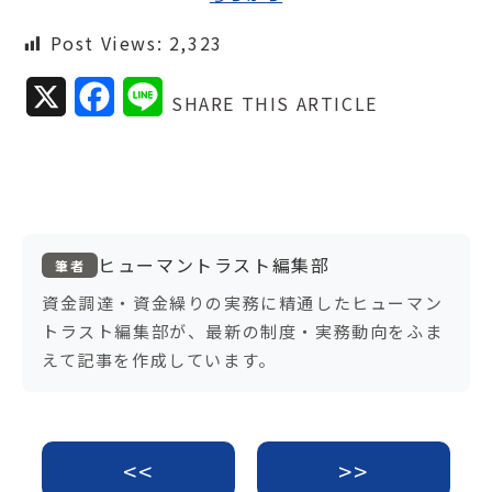
Post Views:
2,323
X
F
L
SHARE THIS ARTICLE
a
i
c
n
e
e
b
ヒューマントラスト編集部
筆者
o
資金調達・資金繰りの実務に精通したヒューマン
トラスト編集部が、最新の制度・実務動向をふま
o
えて記事を作成しています。
k
<<
>>