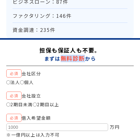
ビジネスローン：87件
ファクタリング：146件
資金調達：235件
担保も保証人も不要。
無料診断
まずは
から
会社区分
必須
法人
個人
会社設立
必須
2期目未満
2期目以上
借入希望金額
必須
万円
※一億円以上は入力不可