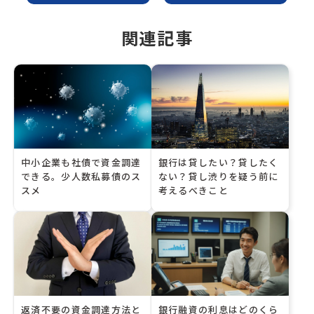
関連記事
中小企業も社債で資金調達
銀行は貸したい？貸したく
できる。少人数私募債のス
ない？貸し渋りを疑う前に
スメ
考えるべきこと
返済不要の資金調達方法と
銀行融資の利息はどのくら