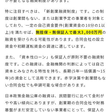
が不要となる融資制度があります。
特に注目すべきは、「新創業融資制度」です。この制
度は創業間もない、または創業予定の事業者を対象と
しており、一定の自己資金要件(創業資金の10分の1以
上)を満たせば、
無担保・無保証人で最大3,000万円
の
融資を受けられる可能性があります。合同会社の設立
資金や初期運転資金の調達に適しています。
また、「資本性ローン」も保証人が原則不要の融資制
度です。この融資は、金融機関の判断によっては自己
資本とみなされる特性を持ち、長期(5年一括償還～15
年)の資金として活用できます。赤字決算や創業間もな
い合同会社でも申請可能な場合があります。
日本政策金融公庫の融資は、民間銀行に比べて金利が
やや高い傾向にありますが、創業期の合同会社や財務
基盤がまだ安定していない事業者にとって、保証人の