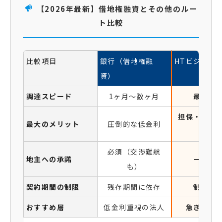
【2026年最新】借地権融資とその他のルー
ト比較
比較項目
銀行（借地権融
HTビジネス
資）
調達スピード
1ヶ月〜数ヶ月
最短即
担保・地主
最大のメリット
圧倒的な低金利
要
必須（交渉難航
地主への承諾
一切不
も）
契約期間の制限
残存期間に依存
制限な
おすすめ層
低金利重視の法人
急ぎの法