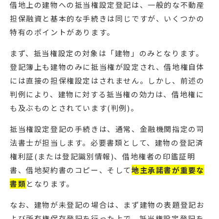
借地上の建物への抵当権設定登記は、一般的な不動産
担保融資と基本的な手続きは同じですが、いくつかの
特有のポイントがあります。
まず、抵当権設定の対象は「建物」のみとなります。
登記簿上も建物のみに抵当権が設定され、借地権自体
には直接の担保権設定はされません。しかし、前述の
判例により、建物に対する抵当権の効力は、借地権に
も及ぶものとされています(判例)。
抵当権設定登記の手続きは、通常、金融機関指定の司
法書士が担当します。必要書類として、建物の登記済
権利証(または登記識別情報)、借地権者の印鑑証明
書、借地契約書のコピー、そして
地主承諾書が重要な
書類
となります。
なお、建物が未登記の場合は、まず建物の表題登記お
よび所有権保存登記を行った上で、抵当権設定登記を