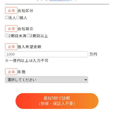
会社区分
必須
法人
個人
会社設立
必須
2期目未満
2期目以上
借入希望金額
必須
万円
※一億円以上は入力不可
年商
必須
最短5秒で診断
（担保・保証人不要）