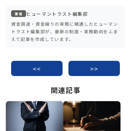
e
e
b
ヒューマントラスト編集部
筆者
o
資金調達・資金繰りの実務に精通したヒューマン
トラスト編集部が、最新の制度・実務動向をふま
o
えて記事を作成しています。
k
<<
>>
関連記事