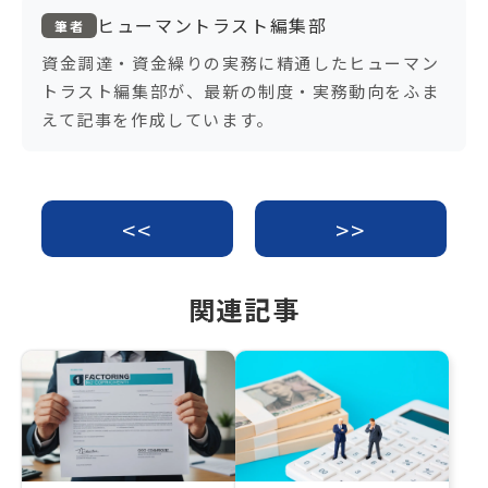
b
ヒューマントラスト編集部
筆者
o
資金調達・資金繰りの実務に精通したヒューマン
トラスト編集部が、最新の制度・実務動向をふま
o
えて記事を作成しています。
k
<<
>>
関連記事