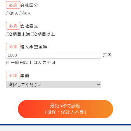
会社区分
必須
法人
個人
会社設立
必須
2期目未満
2期目以上
借入希望金額
必須
万円
※一億円以上は入力不可
年商
必須
最短5秒で診断
（担保・保証人不要）