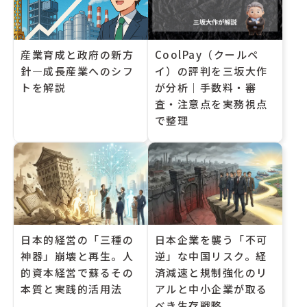
産業育成と政府の新方
CoolPay（クールペ
針―成長産業へのシフ
イ）の評判を三坂大作
トを解説
が分析｜手数料・審
査・注意点を実務視点
で整理
日本的経営の「三種の
日本企業を襲う「不可
神器」崩壊と再生。人
逆」な中国リスク。経
的資本経営で蘇るその
済減速と規制強化のリ
本質と実践的活用法
アルと中小企業が取る
べき生存戦略