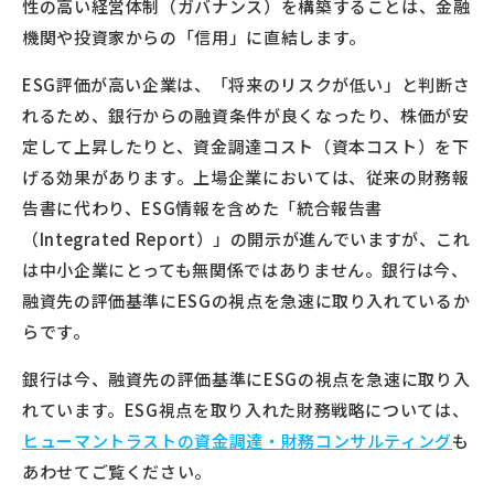
性の高い経営体制（ガバナンス）を構築することは、金融
機関や投資家からの「信用」に直結します。
ESG評価が高い企業は、「将来のリスクが低い」と判断さ
れるため、銀行からの融資条件が良くなったり、株価が安
定して上昇したりと、資金調達コスト（資本コスト）を下
げる効果があります。上場企業においては、従来の財務報
告書に代わり、ESG情報を含めた「統合報告書
（Integrated Report）」の開示が進んでいますが、これ
は中小企業にとっても無関係ではありません。銀行は今、
融資先の評価基準にESGの視点を急速に取り入れているか
らです。
銀行は今、融資先の評価基準にESGの視点を急速に取り入
れています。ESG視点を取り入れた財務戦略については、
ヒューマントラストの資金調達・財務コンサルティング
も
あわせてご覧ください。